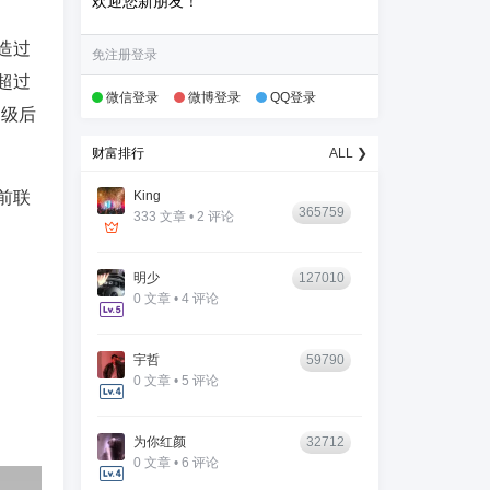
欢迎您新朋友！
造过
免注册登录
超过
微信登录
微博登录
QQ登录
升级后
财富排行
ALL ❯
前联
King
365759
333 文章 • 2 评论
明少
127010
0 文章 • 4 评论
宇哲
59790
0 文章 • 5 评论
为你红颜
32712
0 文章 • 6 评论