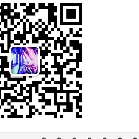
区：平日最低消费1.5万元，周末最低消费3万
元。 1区：平日最低消费1万元，周末最低消费2
万元。 2区：平日最低消费6000元，周末最低消
费1万元。 3区和5区内圈：平日最低消费4000
元，周末最低消费8000元。 3区和5区外圈：平日
最低消费1500元，周末最低消费4000元。 注：
由于TAXX酒吧是上海最火的夜店之一，位置非常
紧张，如果来玩的一定要提前预定，尤其是周
末，想要定到好的位置最好要提前一天预定，如
果临时来需要竞价才能拿到卡。 博主介绍：上海
夜店网站长，经常去上海各大夜店玩耍，和每家
夜店都有点关系，可以提供夜店订台，如果你有
关于夜店座位预定、酒的价格、消费情况、卡座
预定，包房预定、举办生日Party等相关的问题可
以加我微信咨询，电话(同微信)：1306266050
8，或者扫描下方二维码加我微信，本人会在能力
范围之内给予你最大的帮助。