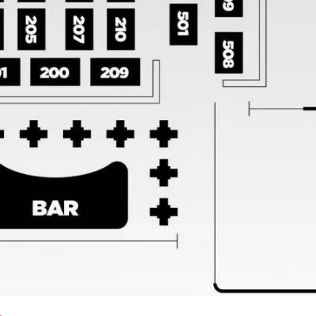
2019/8/31
@ 上海夜店网
给undefined打赏
付费内容
2
5
10
元
元
元
20
50
自定义
元
元
6位以上
¥
您没有权限发布内容，请购买会员或者提升权
上海巨鹿路TAXX酒吧卡座最低
6位以上
限。