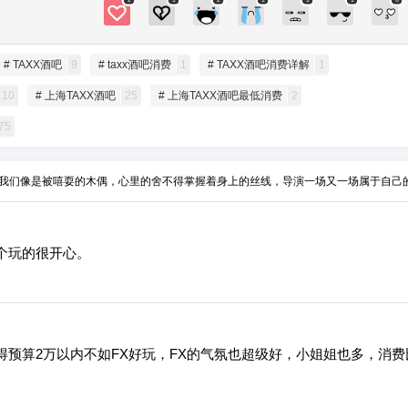
2
1
2
1
1
1
6
# TAXX酒吧
9
# taxx酒吧消费
1
# TAXX酒吧消费详解
1
10
# 上海TAXX酒吧
25
# 上海TAXX酒吧最低消费
2
75
我们像是被嘻耍的木偶，心里的舍不得掌握着身上的丝线，导演一场又一场属于自己
个玩的很开心。
预算2万以内不如FX好玩，FX的气氛也超级好，小姐姐也多，消费