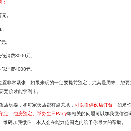
情：
消费详解
万元。
微信支付
忘记密码？
找回
已有帐号？
登录
上海TAXX酒吧是郑凯代言的夜店，是目前上海网
元。
红最多的地方各种大长腿高级网红脸络绎不绝，
社交帐号直接登录
微信支付
立刻支付
卡座低消创造过全国夜店之最，是中国最高端的
万元。
夜店之一，TAXX夜店位于地下室，黑白工业性冷
QQ登录
微博登录
微信登录
立刻支付
淡风，场地空旷诺大，占地超过3000平米，是上
低消费8000元。
海最大的夜店之一，2020年停业装修，经过一年
低消费4000元。
多的升级改造，2021年9月1日重新开业，升级后
的TAXX更胜以前，继续创造上海夜生活奇迹。 T
扫描二维码继续阅读
，位置非常紧张，如果来玩的一定要提前预定，尤其是周末，想要
AXX酒吧身为上海最火的夜店之一，位置不管是
要竞价才能拿到卡。
平时还是周末都非常紧张，以免到店后长时间的
等位，请提前联系我预定。 TAXX酒吧有卡座和
夜店玩耍，和每家夜店都有点关系，
可以提供夜店订台
，如果
散台，不同的位置价格不一样，分很多种低消价
格。 平时：周日—周四 周末：周五、周六 我们
定，包房预定、举办生日Party
等相关的问题可以加我微信咨
首先来看下TAXX酒吧的卡座分布平面图： 以下
扫描下方二维码加我微信，本人会在能力范围之内给予你最大的帮助。
是TAXX酒吧各个区域的卡座最低消费详情： 0