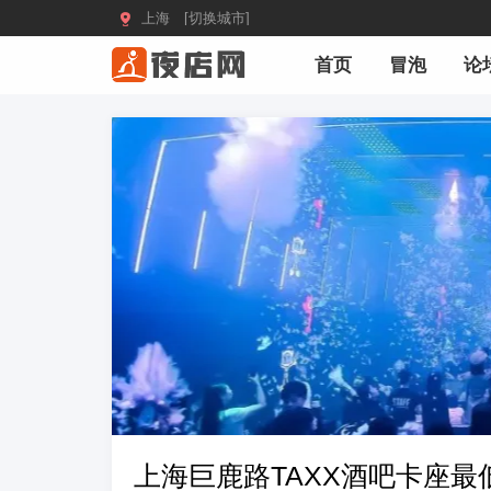

上海 [切换城市]
首页
冒泡
论
上海巨鹿路TAXX酒吧卡座最