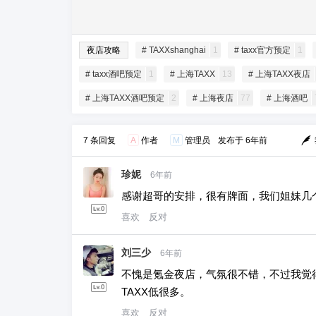
夜店攻略
# TAXXshanghai
1
# taxx官方预定
1
# taxx酒吧预定
1
# 上海TAXX
13
# 上海TAXX夜店
# 上海TAXX酒吧预定
2
# 上海夜店
77
# 上海酒吧
7 条回复
A
作者
M
管理员
发布于
6年前
珍妮
6年前
感谢超哥的安排，很有牌面，我们姐妹几
喜欢
反对
刘三少
6年前
不愧是氪金夜店，气氛很不错，不过我觉得
TAXX低很多。
喜欢
反对