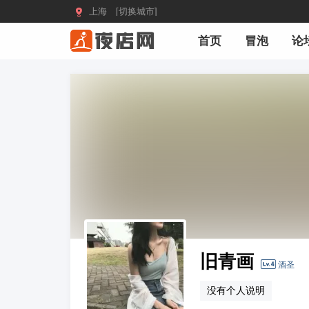

上海 [切换城市]
首页
冒泡
论
旧青画
酒圣
没有个人说明