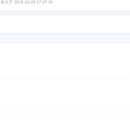
 2019-10-28 17:07:16
6位以上
您没有权限发布内容，请购买会员或者提升权
6位以上
限。
忘记密码？
找回
已有帐号？
登录
社交帐号直接登录
QQ登录
微博登录
微信登录