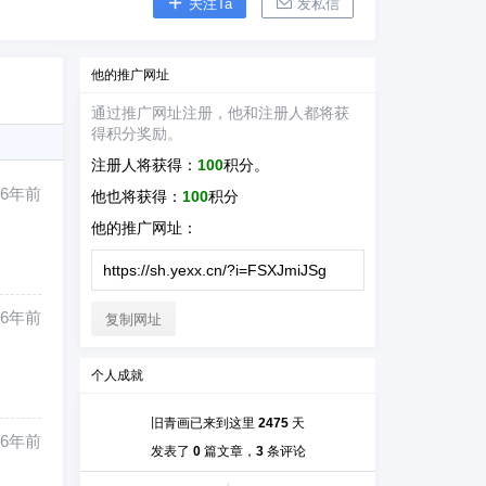
关注Ta
发私信
他
的推广网址
通过推广网址注册，
他
和注册人都将获
得积分奖励。
注册人将获得：
100
积分。
6年前
他
也将获得：
100
积分
他
的推广网址：
6年前
复制网址
个人成就
旧青画已来到这里
2475
天
6年前
发表了
0
篇文章，
3
条评论