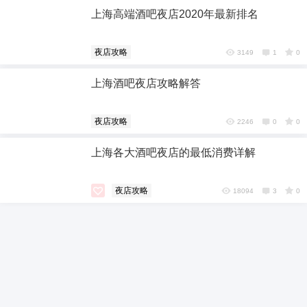
6位以上
上海高端酒吧夜店2020年最新排名
6位以上
夜店攻略
3149
1
0
您没有权限发布内容，请购买会员或者提升权
上海酒吧夜店攻略解答
限。
忘记密码？
找回
已有帐号？
登录
夜店攻略
2246
0
0
社交帐号直接登录
上海各大酒吧夜店的最低消费详解
QQ登录
微博登录
夜店攻略
18094
3
0